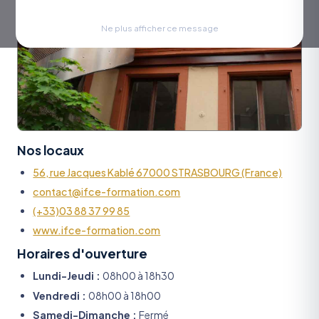
Ne plus afficher ce message
Nos locaux
56, rue Jacques Kablé 67000 STRASBOURG (France)
contact@ifce-formation.com
(+33)03 88 37 99 85
www.ifce-formation.com
Horaires d'ouverture
Lundi-Jeudi :
08h00 à 18h30
Vendredi :
08h00 à 18h00
Samedi-Dimanche :
Fermé