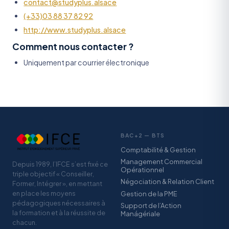
contact@studyplus.alsace
(+33)03 88 37 82 92
http://www.studyplus.alsace
Comment nous contacter ?
Uniquement par courrier électronique
BAC+2 — BTS
Comptabilité & Gestion
Management Commercial
Depuis 1989, l’IFCE s’est fixé ce
Opérationnel
triple objectif « Conseiller,
Négociation & Relation Client
Former, Intégrer », en mettant
en place les moyens
Gestion de la PME
pédagogiques nécessaires à
Support de l’Action
la formation et à la réussite de
Manágériale
chacun.