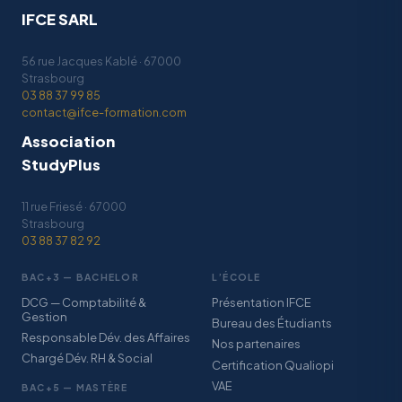
IFCE SARL
56 rue Jacques Kablé · 67000
Strasbourg
03 88 37 99 85
contact@ifce-formation.com
Association
StudyPlus
11 rue Friesé · 67000
Strasbourg
03 88 37 82 92
BAC+3 — BACHELOR
L’ÉCOLE
DCG — Comptabilité &
Présentation IFCE
Gestion
Bureau des Étudiants
Responsable Dév. des Affaires
Nos partenaires
Chargé Dév. RH & Social
Certification Qualiopi
VAE
BAC+5 — MASTÈRE