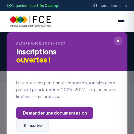
Organisme
certifié Qualiopi
Intranet étudiants
✕
ALTERNANCE 2026–2027
Inscriptions
Contactez l'IFCE
ouvertes !
Accueil
›
Contactez l'IFCE
Les entretiens personnalisés sont disponibles dès à
présent pour la rentrée 2026–2027. Les places sont
limitées — ne tardez pas.
IFCE Strasbourg
Demander une documentation
S’inscrire