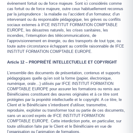
évènement fortuit ou de force majeure. Sont ici considérés comme
cas fortuit ou de force majeure, outre ceux habituellement reconnus
par la jurisprudence : la maladie ou l’accident d’un formateur, d’un
intervenant ou du responsable pédagogique, les grèves ou conflits
sociaux externes à IFCE INSTITUT FORMATION COMPTABLE
EUROPE, les désastres naturels, les crises sanitaires, les
incendies, l’interruption des télécommunications, de
l’approvisionnement en énergie, ou des transports de tout type, ou
toute autre circonstance échappant au contrôle raisonnable de IFCE
INSTITUT FORMATION COMPTABLE EUROPE.
Article 12 – PROPRIÉTÉ INTELLECTUELLE ET COPYRIGHT
L’ensemble des documents de présentation, contenus et supports
pédagogiques quelle qu’en soit la forme (papier, électronique,
numérique, orale…) utilisés par IFCE INSTITUT FORMATION
COMPTABLE EUROPE pour assurer les formations ou remis aux
Bénéficiaires constituent des œuvres originales et à ce titre sont
protégées par la propriété intellectuelle et le copyright. A ce titre, le
Client et le Bénéficiaire s’interdisent d’utiliser, transmettre,
reproduire, exploiter ou transformer tout ou partie de ces documents,
sans un accord exprès de IFCE INSTITUT FORMATION
COMPTABLE EUROPE. Cette interdiction porte, en particulier, sur
toute utilisation faite par le Client et le Bénéficiaire en vue de
l’organisation ou l’animation de formations.