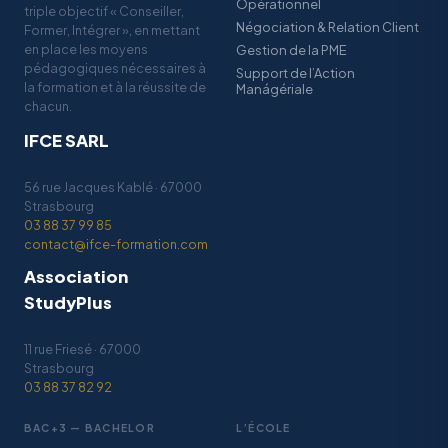
Opérationnel
triple objectif « Conseiller,
Négociation & Relation Client
Former, Intégrer », en mettant
en place les moyens
Gestion de la PME
pédagogiques nécessaires à
Support de l’Action
la formation et à la réussite de
Manágériale
chacun.
IFCE SARL
56 rue Jacques Kablé · 67000
Strasbourg
03 88 37 99 85
contact@ifce-formation.com
Association
StudyPlus
11 rue Friesé · 67000
Strasbourg
03 88 37 82 92
BAC+3 — BACHELOR
L’ÉCOLE