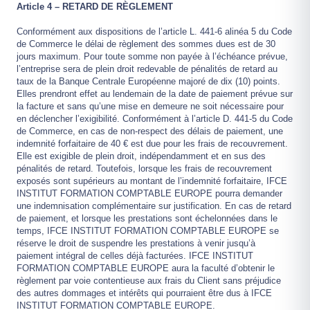
Article 4 – RETARD DE RÈGLEMENT
Conformément aux dispositions de l’article L. 441-6 alinéa 5 du Code
de Commerce le délai de règlement des sommes dues est de 30
jours maximum. Pour toute somme non payée à l’échéance prévue,
l’entreprise sera de plein droit redevable de pénalités de retard au
taux de la Banque Centrale Européenne majoré de dix (10) points.
Elles prendront effet au lendemain de la date de paiement prévue sur
la facture et sans qu’une mise en demeure ne soit nécessaire pour
en déclencher l’exigibilité. Conformément à l’article D. 441-5 du Code
de Commerce, en cas de non-respect des délais de paiement, une
indemnité forfaitaire de 40 € est due pour les frais de recouvrement.
Elle est exigible de plein droit, indépendamment et en sus des
pénalités de retard. Toutefois, lorsque les frais de recouvrement
exposés sont supérieurs au montant de l’indemnité forfaitaire, IFCE
INSTITUT FORMATION COMPTABLE EUROPE pourra demander
une indemnisation complémentaire sur justification. En cas de retard
de paiement, et lorsque les prestations sont échelonnées dans le
temps, IFCE INSTITUT FORMATION COMPTABLE EUROPE se
réserve le droit de suspendre les prestations à venir jusqu’à
paiement intégral de celles déjà facturées. IFCE INSTITUT
FORMATION COMPTABLE EUROPE aura la faculté d’obtenir le
règlement par voie contentieuse aux frais du Client sans préjudice
des autres dommages et intérêts qui pourraient être dus à IFCE
INSTITUT FORMATION COMPTABLE EUROPE.