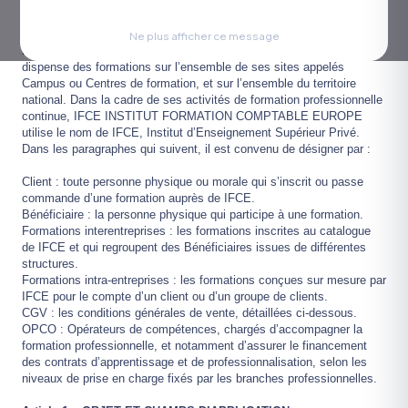
STRASBOURG, SIRET 383 915 840 00037, Code Activité 8559A,
Déclaration d’Activité 42 67 014 62 67, enregistrée auprès de la
Préfecture de Région du Grand-Est, N° UAI 0672598K, N°TVA
Ne plus afficher ce message
intracommunautaire FR87 383 915 840. IFCE conçoit, élabore et
dispense des formations sur l’ensemble de ses sites appelés
Campus ou Centres de formation, et sur l’ensemble du territoire
national. Dans la cadre de ses activités de formation professionnelle
continue, IFCE INSTITUT FORMATION COMPTABLE EUROPE
utilise le nom de IFCE, Institut d’Enseignement Supérieur Privé.
Dans les paragraphes qui suivent, il est convenu de désigner par :
Client : toute personne physique ou morale qui s’inscrit ou passe
commande d’une formation auprès de IFCE.
Bénéficiaire : la personne physique qui participe à une formation.
Formations interentreprises : les formations inscrites au catalogue
de IFCE et qui regroupent des Bénéficiaires issues de différentes
structures.
Formations intra-entreprises : les formations conçues sur mesure par
IFCE pour le compte d’un client ou d’un groupe de clients.
CGV : les conditions générales de vente, détaillées ci-dessous.
OPCO : Opérateurs de compétences, chargés d’accompagner la
formation professionnelle, et notamment d’assurer le financement
des contrats d’apprentissage et de professionnalisation, selon les
niveaux de prise en charge fixés par les branches professionnelles.